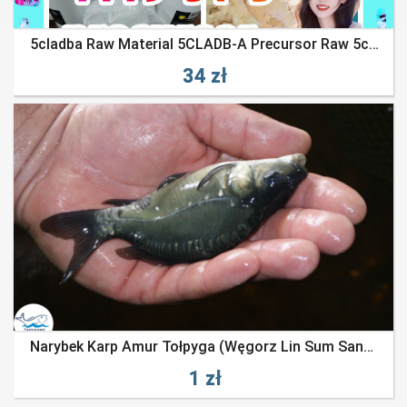
5cladba Raw Material 5CLADB-A Precursor Raw 5cladba 5fadb
34 zł
Narybek Karp Amur Tołpyga (węgorz Lin Sum Sandacz Jesiotr) Zarybianiestawu
1 zł