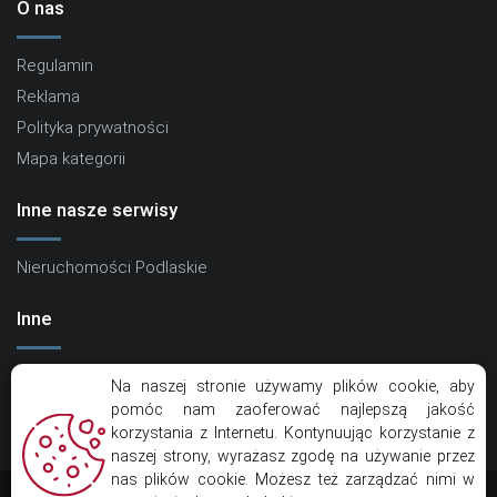
O nas
Regulamin
Reklama
Polityka prywatności
Mapa kategorii
Inne nasze serwisy
Nieruchomości Podlaskie
Inne
Kontakt
Na naszej stronie używamy plików cookie, aby
Artykuły
pomóc nam zaoferować najlepszą jakość
korzystania z Internetu. Kontynuując korzystanie z
Eko Centrum
naszej strony, wyrażasz zgodę na używanie przez
nas plików cookie. Możesz też zarządzać nimi w