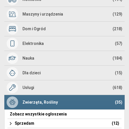
Maszyny i urządzenia
(129)
Dom i Ogród
(218)
Elektronika
(57)
Nauka
(184)
Dla dzieci
(15)
Usługi
(618)
Zwierzęta, Rośliny
(35)
Zobacz wszystkie ogłoszenia
Sprzedam
(12)