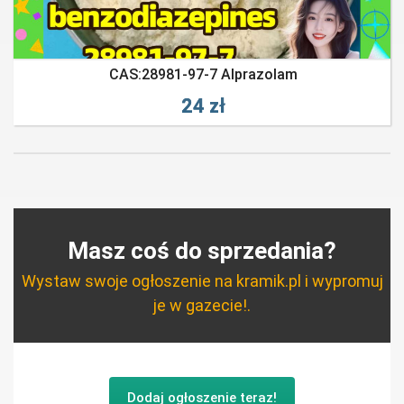
CAS:28981-97-7 Alprazolam
24 zł
Masz coś do sprzedania?
Wystaw swoje ogłoszenie na kramik.pl i wypromuj
je w gazecie!.
Dodaj ogłoszenie teraz!