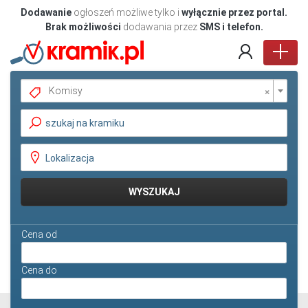
Dodawanie
ogłoszeń możliwe tylko i
wyłącznie przez portal.
Brak możliwości
dodawania przez
SMS i telefon.
×
Komisy
Pokaż oferty
WYSZUKAJ
Cena od
Cena do