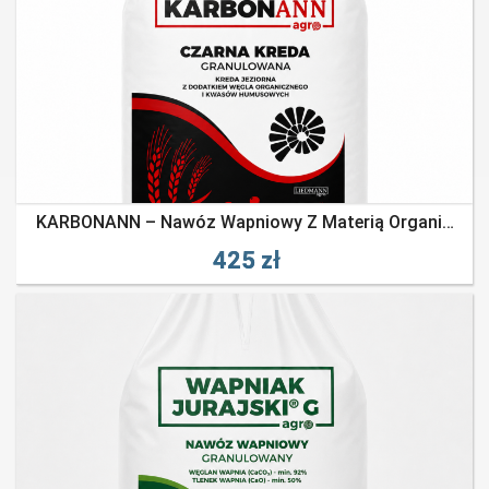
KARBONANN – Nawóz Wapniowy Z Materią Organiczną
425 zł