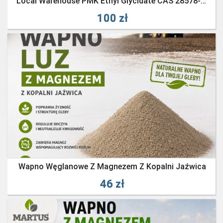
Local Warehouse PMK Ethyl Glycidate CAS 28578-16-7 - Fast Pick-Up
100 zł
Wapno Węglanowe Z Magnezem Z Kopalni Jaźwica
46 zł