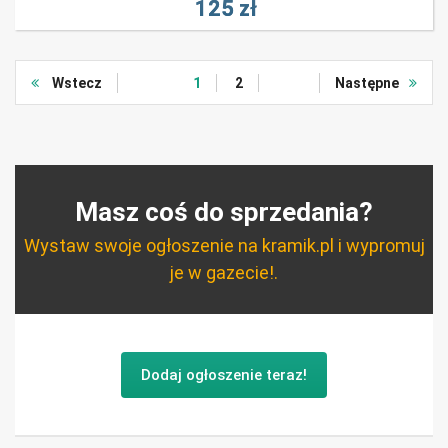
125 zł
Wstecz
1
2
Następne
Masz coś do sprzedania?
Wystaw swoje ogłoszenie na kramik.pl i wypromuj
je w gazecie!.
Dodaj ogłoszenie teraz!