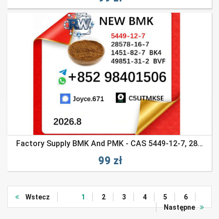
Factory Supply BMK And PMK - CAS 5449-12-7, 28578-16-7 Manufacture
99 zł
Wstecz
1
2
3
4
5
6
Następne