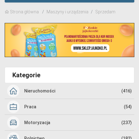
Strona główna
Maszyny i urządzenia
Sprzedam
Kategorie
Nieruchomości
(416)
Praca
(54)
Motoryzacja
(237)
Rolnictwo
(182)