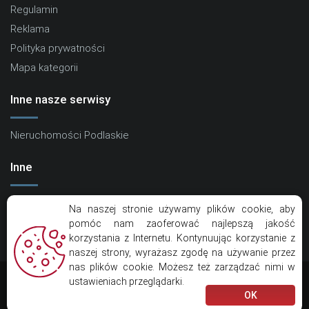
Regulamin
Reklama
Polityka prywatności
Mapa kategorii
Inne nasze serwisy
Nieruchomości Podlaskie
Inne
Kontakt
Na naszej stronie używamy plików cookie, aby
Artykuły
pomóc nam zaoferować najlepszą jakość
korzystania z Internetu. Kontynuując korzystanie z
Eko Centrum
naszej strony, wyrażasz zgodę na używanie przez
nas plików cookie. Możesz też zarządzać nimi w
ustawieniach przeglądarki.
Copyright © Kramik.pl
OK
Realizacja: