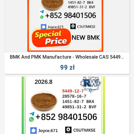
BMK And PMK Manufacture - Wholesale CAS 5449-12-7 / 28578-16-7
99 zł