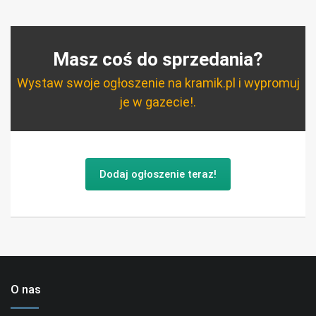
Masz coś do sprzedania?
Wystaw swoje ogłoszenie na kramik.pl i wypromuj
je w gazecie!.
Dodaj ogłoszenie teraz!
O nas