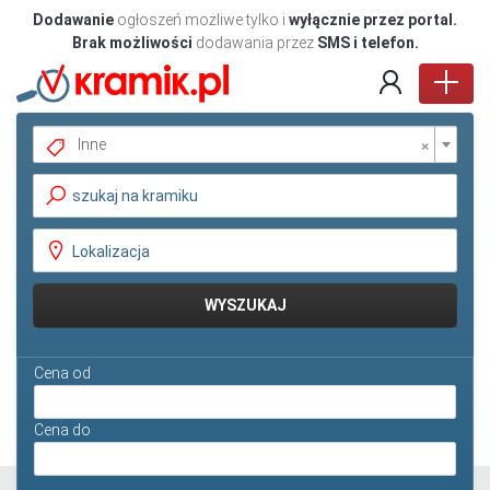
Dodawanie
ogłoszeń możliwe tylko i
wyłącznie przez portal.
Brak możliwości
dodawania przez
SMS i telefon.
×
Inne
Pokaż oferty
WYSZUKAJ
Cena od
Cena do