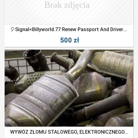
🎈Signal<Billyworld.77 Renew Passport And Drivers License Online Canada
500 zł
WYWÓZ ZŁOMU STALOWEGO, ELEKTRONICZNEGO, AGD Białystok OKOLICE.