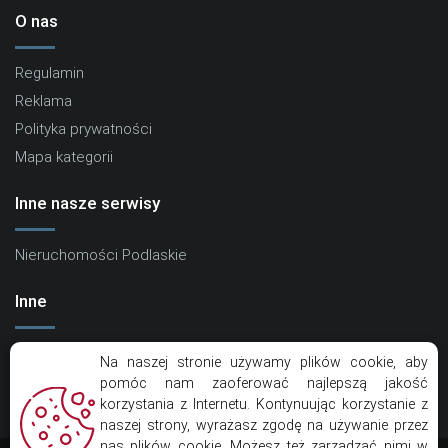
O nas
Regulamin
Reklama
Polityka prywatności
Mapa kategorii
Inne nasze serwisy
Nieruchomości Podlaskie
Inne
Kontakt
Na naszej stronie używamy plików cookie, aby
Artykuły
pomóc nam zaoferować najlepszą jakość
korzystania z Internetu. Kontynuując korzystanie z
Eko Centrum
naszej strony, wyrażasz zgodę na używanie przez
nas plików cookie. Możesz też zarządzać nimi w