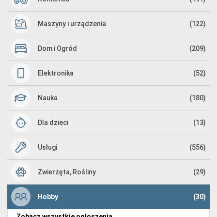
Maszyny i urządzenia
(122)
Dom i Ogród
(209)
Elektronika
(52)
Nauka
(180)
Dla dzieci
(13)
Usługi
(556)
Zwierzęta, Rośliny
(29)
Hobby
(30)
Zobacz wszystkie ogłoszenia