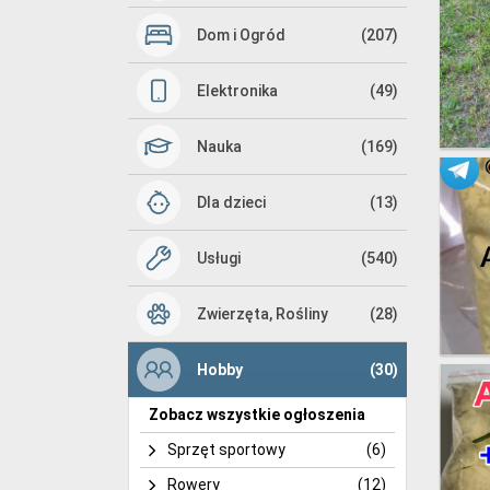
Dom i Ogród
(207)
Elektronika
(49)
Nauka
(169)
Dla dzieci
(13)
Usługi
(540)
Zwierzęta, Rośliny
(28)
Hobby
(30)
Zobacz wszystkie ogłoszenia
Sprzęt sportowy
(6)
Rowery
(12)