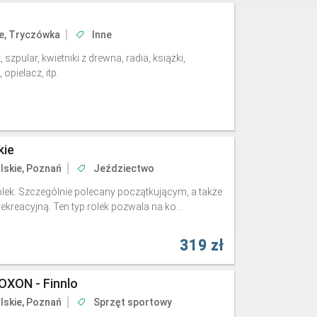
e, Tryczówka
Inne
zpular, kwietniki z drewna, radia, książki,
opielacz, itp.
kie
lskie, Poznań
Jeździectwo
olek. Szczególnie polecany początkującym, a także
ekreacyjną. Ten typ rolek pozwala na ko...
319 zł
OXON - Finnlo
lskie, Poznań
Sprzęt sportowy