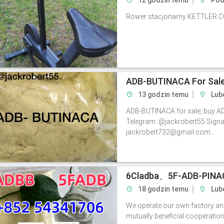
12 godzin temu
Pod
Rower stacjonarny KETTLER 
13 godzin temu
Lub
ADB-BUTINACA for sale, buy 
Telegram: @jackrobert55 Sign
jackrobert732@gmail.com...
18 godzin temu
Lube
We operate our own factory and
mutually beneficial cooperation.