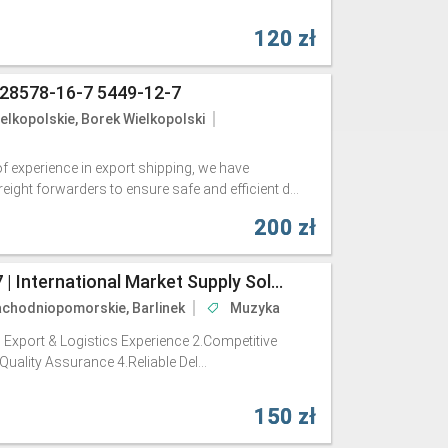
120 zł
d 28578-16-7 5449-12-7
elkopolskie, Borek Wielkopolski
f experience in export shipping, we have
ight forwarders to ensure safe and efficient d...
200 zł
PMK Oil CAS 28578-16-7 | International Market Supply Solutions
chodniopomorskie, Barlinek
Muzyka
Export & Logistics Experience 2.Competitive
Quality Assurance 4.Reliable Del...
150 zł