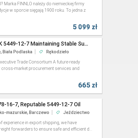
 Marka FINNLO należy do niemieckiej firmy
cje w sporcie sięgają 1900 roku. To jedna z
5 099 zł
Assured Resources BMK 5449-12-7 Maintaining Stable Support/13605-48-6
e, Biała Podlaska
Rękodzieło
Executive Trade Consortium A future-ready
r cross-market procurement services and
665 zł
8-16-7, Reputable 5449-12-7 Oil
ko-mazurskie, Barczewo
Jeździectwo
f experience in export shipping, we have
ight forwarders to ensure safe and efficient d...