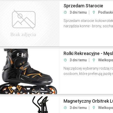
Sprzedam Starocie
3 dni temu
Podlaski
Sprzedam starocie: kołowrotek, s
narzędzia konne - brony, socha, 
Rolki Rekreacyjne - Męs
3 dni temu
Wielkopo
Najczęściej wybierany rodzaj r
osobom, które preferują jazdę r
Magnetyczny Orbitrek L
3 dni temu
Wielkopo