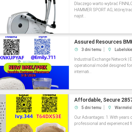
Dlaczego warto wybrać FINNLO?
HAMMER SPORT AG, której trady
najst...
3 dni temu
Lubelski
Industrial Exchange Network | 
operational model designed fo
internati...
Affordable, Secure 2857
5 dni temu
Warmińs
Our Advantages: 1. With years o
professional and experienced fre