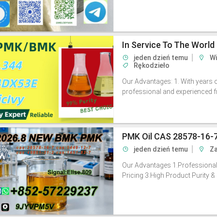
In Service To The Worl
jeden dzień temu
Wi
Rękodzieło
Our Advantages: 1. With years o
professional and experienced fre
jeden dzień temu
Za
Our Advantages 1.Professional 
Pricing 3.High Product Purity & 