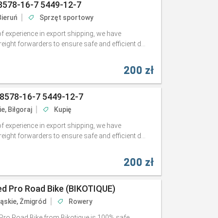
8578-16-7 5449-12-7
Bieruń
Sprzęt sportowy
f experience in export shipping, we have
ight forwarders to ensure safe and efficient d...
200 zł
28578-16-7 5449-12-7
e, Biłgoraj
Kupię
f experience in export shipping, we have
ight forwarders to ensure safe and efficient d...
200 zł
d Pro Road Bike (BIKOTIQUE)
ąskie, Żmigród
Rowery
ro Road Bike from Bikotique is 100% safe,