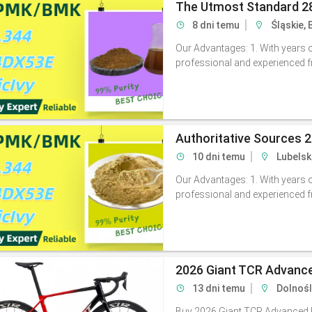
The Utmost Standard 2
8 dni temu
Śląskie, 
Our Advantages: 1. With years o
professional and experienced fre
Authoritative Sources 
10 dni temu
Lubelski
Our Advantages: 1. With years o
professional and experienced fre
2026 Giant TCR Advance
13 dni temu
Dolnośl
Buy 2026 Giant TCR Advanced P