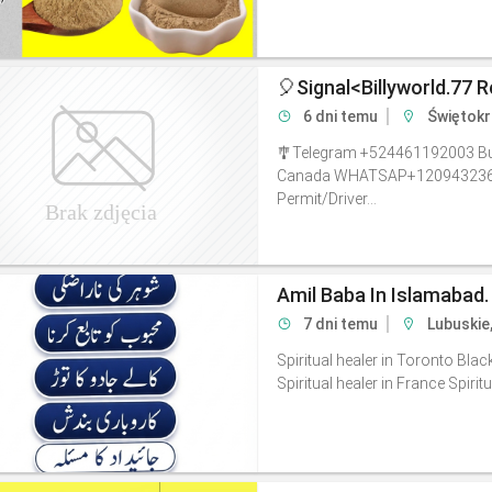
6 dni temu
Świętokr
🎐Telegram +524461192003 Buy 
Canada WHATSAP+12094323659
Permit/Driver...
Amil Baba In Islamabad.
7 dni temu
Lubuskie
Spiritual healer in Toronto Bla
Spiritual healer in France Spiritua