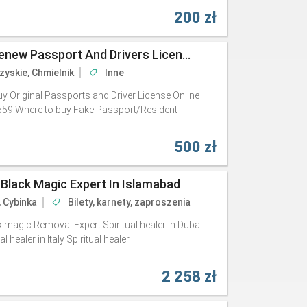
200 zł
🎈Signal<Billyworld.77 Renew Passport And Drivers License Online Canada
zyskie, Chmielnik
Inne
Original Passports and Driver License Online
 Where to buy Fake Passport/Resident
500 zł
 Black Magic Expert In Islamabad
, Cybinka
Bilety, karnety, zaproszenia
ck magic Removal Expert Spiritual healer in Dubai
l healer in Italy Spiritual healer...
2 258 zł