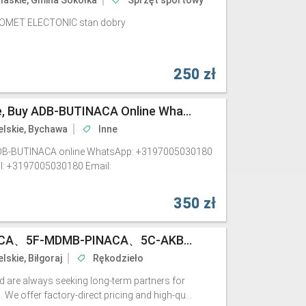
laskie, Gmina Sokółka
Sprzęt sportowy
COMET ELECTONIC stan dobry
250 zł
ADB-BUTINACA For Sale, Buy ADB-BUTINACA Online WhatsApp: +3197005030180 Telegram: @jackrobert55
elskie, Bychawa
Inne
ADB-BUTINACA online WhatsApp: +3197005030180
al: +3197005030180 Email:
350 zł
6Cladba、5F-ADB-PINACA、5F-MDMB-PINACA、5C-AKB48、4CN-ADB、4F-MDMB-PINACA
lskie, Biłgoraj
Rękodzieło
 are always seeking long-term partners for
 We offer factory-direct pricing and high-qu...