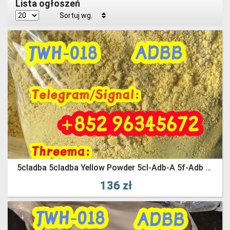
Lista ogłoszeń
Sortuj wg.
5cladba 5cladba Yellow Powder 5cl-Adb-A 5f-Adb 5fadb
136 zł