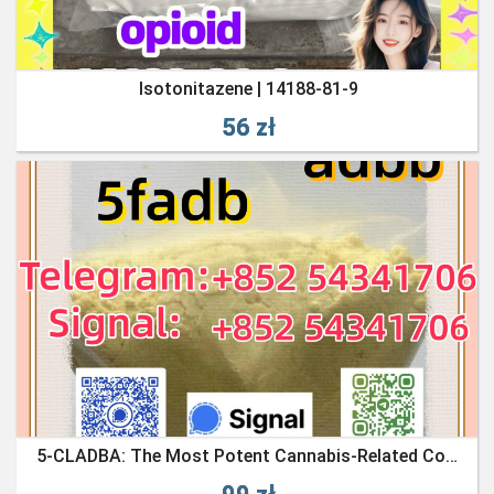
Isotonitazene | 14188-81-9
56 zł
5-CLADBA: The Most Potent Cannabis-Related Compound; 5-CL-ADBA Powder