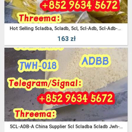
Hot Selling 5cladba, 5cladb, 5cl, 5cl-Adb, 5cl-Adb-A, Adbb Raw
163 zł
5CL-ADB-A China Supplier 5cl 5cladba 5cladb Jwh-018