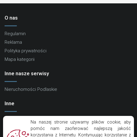
O nas
Regulamin
Reklama
Polityka prywatności
Mapa kategorii
Inne nasze serwisy
Nieruchomości Podlaskie
Inne
Kontakt
Na naszej stronie używamy plików cookie, aby
Artykuły
pomóc nam zaoferować najlepszą jakość
korzystania z Internetu. Kontynuując korzystanie z
Eko Centrum