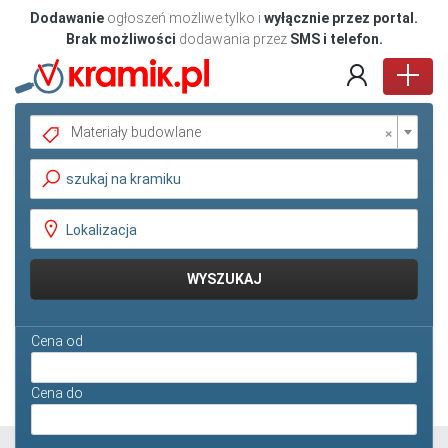
Dodawanie
ogłoszeń możliwe tylko i
wyłącznie przez portal.
Brak możliwości
dodawania przez
SMS i telefon.
×
Materiały budowlane
Pokaż oferty
WYSZUKAJ
Cena od
Cena do