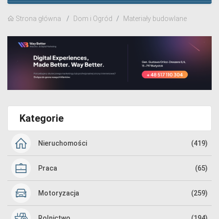
Strona główna
Dom i Ogród
Materiały budowlane
Kategorie
Nieruchomości
(419)
Praca
(65)
Motoryzacja
(259)
Rolnictwo
(194)