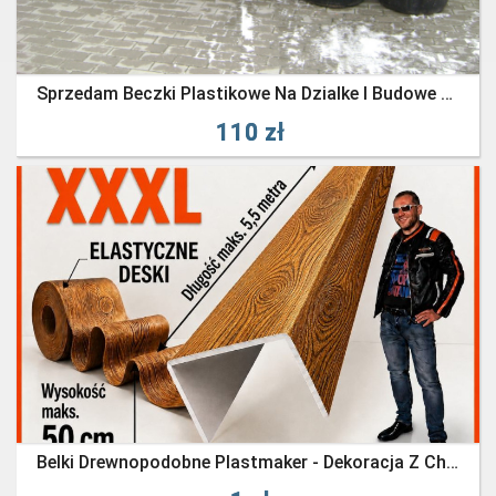
Sprzedam Beczki Plastikowe Na Dzialke I Budowe Na Szambo-Wode-250l -po 110zl Za Sztuke
110 zł
Belki Drewnopodobne Plastmaker - Dekoracja Z Charakterem