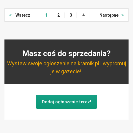
Wstecz
1
2
3
4
Następne
Masz coś do sprzedania?
Wystaw swoje ogłoszenie na kramik.pl i wypromuj
je w gazecie!.
Dodaj ogłoszenie teraz!