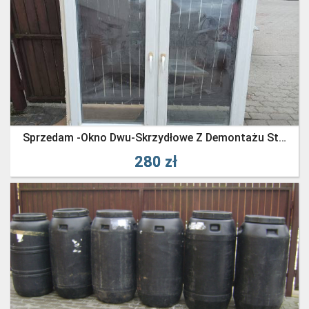
Sprzedam -okno Dwu-Skrzydłowe Z Demontażu Stan B.dobry Uzywane -280zl
280 zł