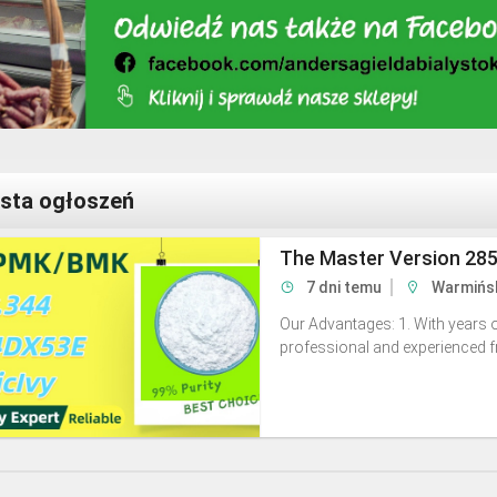
ista ogłoszeń
The Master Version 28
7 dni temu
Warmińsk
Our Advantages: 1. With years o
professional and experienced fre