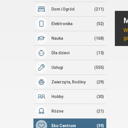
Dom i Ogród
(211)
M
Elektronika
(52)
W
ga
Nauka
(168)
Dla dzieci
(13)
Usługi
(555)
Zwierzęta, Rośliny
(29)
Hobby
(30)
Różne
(21)
Eko Centrum
(39)