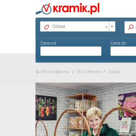
×
Odzież
Cena od
Cena do
Strona główna
Eko Centrum
Odzież