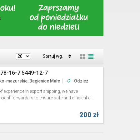
Sortuj wg.
578-16-7 5449-12-7
o-mazurskie, Bagienice Małe
Odzież
f experience in export shipping, we have
ight forwarders to ensure safe and efficient d...
200 zł