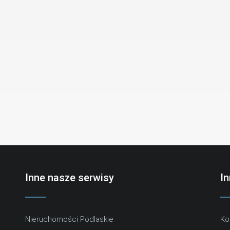
Inne nasze serwisy
I
Nieruchomości Podlaskie
Ko