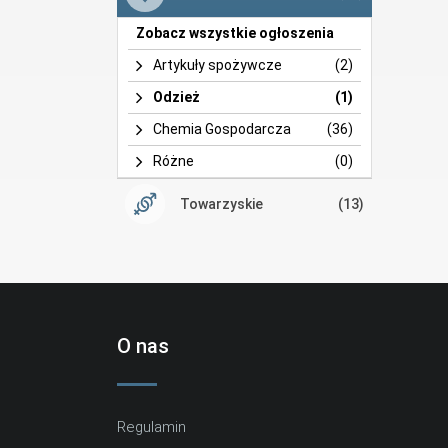
Zobacz wszystkie ogłoszenia
Artykuły spożywcze
(2)
Odzież
(1)
Chemia Gospodarcza
(36)
Różne
(0)
Towarzyskie
(13)
O nas
Regulamin