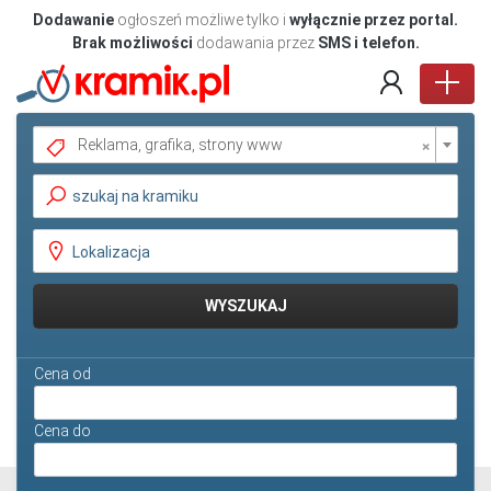
Dodawanie
ogłoszeń możliwe tylko i
wyłącznie przez portal.
Brak możliwości
dodawania przez
SMS i telefon.
×
Reklama, grafika, strony www
Pokaż oferty
WYSZUKAJ
Cena od
Cena do