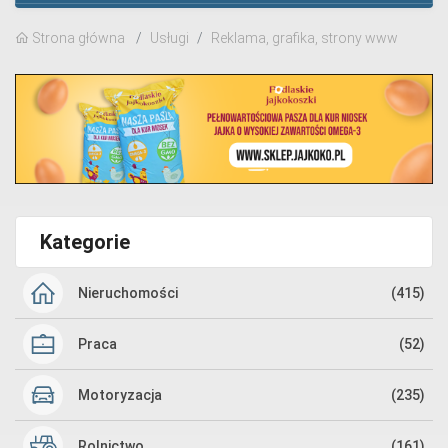
Strona główna
Usługi
Reklama, grafika, strony www
Kategorie
Nieruchomości
(415)
Praca
(52)
Motoryzacja
(235)
Rolnictwo
(161)