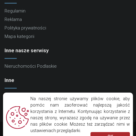
Regulamin
Reklama
Polityka prywatności
Mapa kategorii
Inne nasze serwisy
Nieruchomości Podlaskie
Inne
Kontakt
Na naszej stronie używamy plików cookie, aby
Artykuły
pomóc nam zaoferować najlepszą jakość
korzystania z Internetu. Kontynuując korzystanie z
Eko Centrum
naszej strony, wyrażasz zgodę na używanie przez
nas plików cookie. Możesz też zarządzać nimi w
ustawieniach przeglądarki.
Copyright © Kramik.pl