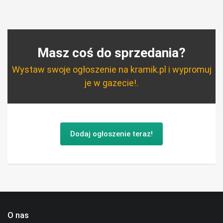
Masz coś do sprzedania?
Wystaw swoje ogłoszenie na kramik.pl i wypromuj
je w gazecie!.
Dodaj ogłoszenie teraz!
O nas