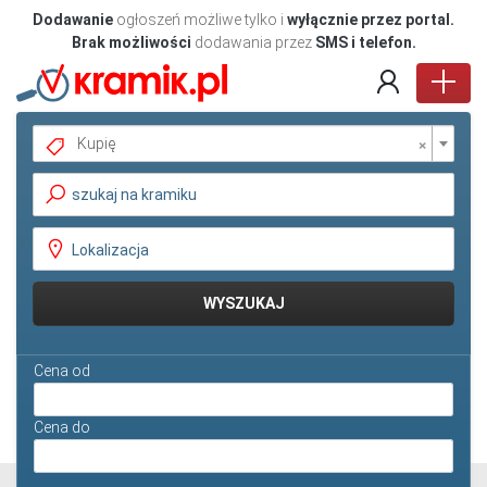
Dodawanie
ogłoszeń możliwe tylko i
wyłącznie przez portal.
Brak możliwości
dodawania przez
SMS i telefon.
×
Kupię
Pokaż oferty
WYSZUKAJ
Cena od
Cena do