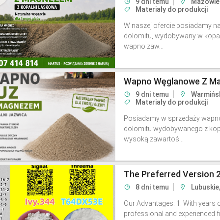
9 dni temu
Mazowiec
Materiały do produkcji
W naszej ofercie posiadamy
dolomitu, wydobywany w kopaln
wapno zaw...
Wapno Węglanowe Z Ma
9 dni temu
Warmińs
Materiały do produkcji
Posiadamy w sprzedaży wap
dolomitu wydobywanego z kopan
wysoką zawartoś...
The Preferred Version 
8 dni temu
Lubuskie
Our Advantages: 1. With years o
professional and experienced fre