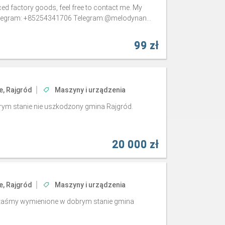
iced factory goods, feel free to contact me. My
Telegram: +85254341706 Telegram:@melodynan...
99 zł
e, Rajgród
Maszyny i urządzenia
ym stanie nie uszkodzony gmina Rajgród.
20 000 zł
e, Rajgród
Maszyny i urządzenia
 taśmy wymienione w dobrym stanie gmina