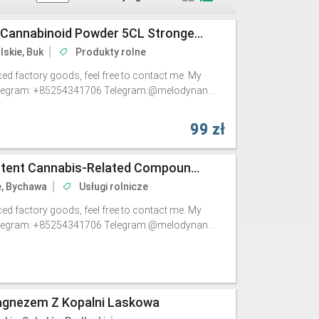
5Cladba 5Cladba Yellow Cannabinoid Powder 5CL Strongest Cannabis
lskie, Buk
Produkty rolne
iced factory goods, feel free to contact me. My
Telegram: +85254341706 Telegram:@melodynan...
99 zł
5-CLADBA: The Most Potent Cannabis-Related Compound; 5-CL-ADBA Powder
e, Bychawa
Usługi rolnicze
iced factory goods, feel free to contact me. My
Telegram: +85254341706 Telegram:@melodynan...
gnezem Z Kopalni Laskowa