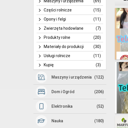
Maszyny i urządzenia
(69)
Części rolnicze
(15)
Opony i felgi
(11)
Zwierzęta hodowlane
(7)
Produkty rolne
(20)
Materiały do produkcji
(30)
Usługi rolnicze
(11)
Kupię
(3)
Maszyny i urządzenia
(122)
Dom i Ogród
(206)
Elektronika
(52)
Nauka
(180)