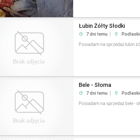
Łubin Żółty Słodki
7 dni temu
Podlaski
Posiadam na sprzedaż łubin żół
Bele - Słoma
7 dni temu
Podlaski
Posiadam na sprzedaż bele - s