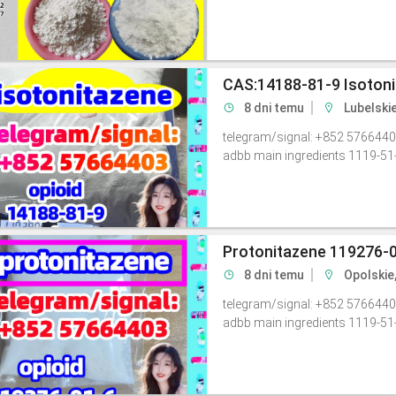
CAS:14188-81-9 Isotonit
8 dni temu
Lubelski
telegram/signal: +852 5766440
adbb main ingredients 1119-51
Protonitazene 119276-
8 dni temu
Opolskie,
telegram/signal: +852 5766440
adbb main ingredients 1119-51