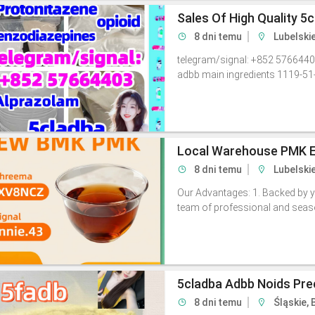
Sales Of High Quality 5
8 dni temu
Lubelski
telegram/signal: +852 5766440
adbb main ingredients 1119-51
8 dni temu
Lubelski
Our Advantages: 1. Backed by y
team of professional and season
5cladba Adbb Noids Pre
8 dni temu
Śląskie, 