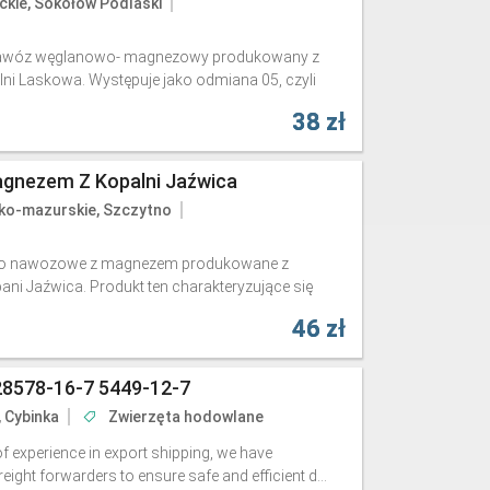
kie, Sokołów Podlaski
 nawóz węglanowo- magnezowy produkowany z
i Laskowa. Występuje jako odmiana 05, czyli
38 zł
gnezem Z Kopalni Jaźwica
ko-mazurskie, Szczytno
no nawozowe z magnezem produkowane z
i Jaźwica. Produkt ten charakteryzujące się
46 zł
28578-16-7 5449-12-7
, Cybinka
Zwierzęta hodowlane
f experience in export shipping, we have
ight forwarders to ensure safe and efficient d...