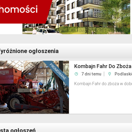
yróżnione ogłoszenia
Kombajn Fahr Do Zboża
7 dni temu
Podlaski
Kombajn Fahr do zboża w dobr
ista ogłoszeń