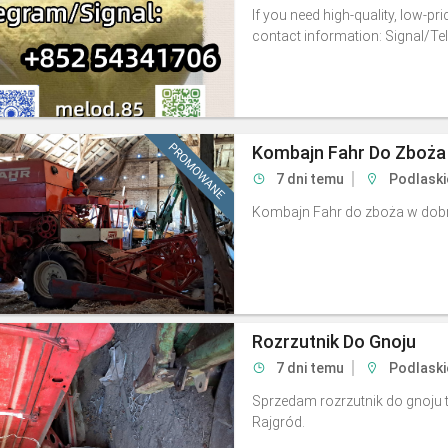
If you need high-quality, low-pr
contact information: Signal/
Kombajn Fahr Do Zboża
7 dni temu
Podlaski
Kombajn Fahr do zboża w dobr
Rozrzutnik Do Gnoju
7 dni temu
Podlaski
Sprzedam rozrzutnik do gnoju
Rajgród.