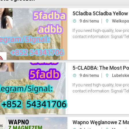
9 dni temu
Wielkopo
If you need high-quality, low-pr
contact information: Signal/
9 dni temu
Lubelski
If you need high-quality, low-pr
contact information: Signal/
Wapno Węglanowe Z Ma