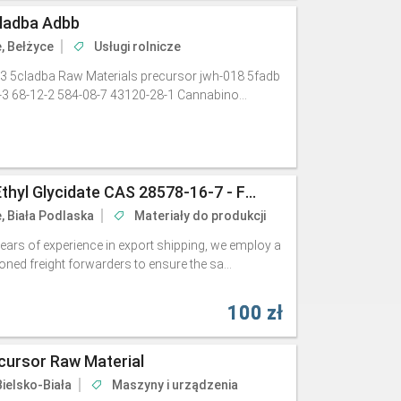
cladba Adbb
e, Bełżyce
Usługi rolnicze
3 5cladba Raw Materials precursor jwh-018 5fadb
-3 68-12-2 584-08-7 43120-28-1 Cannabino...
Local Warehouse PMK Ethyl Glycidate CAS 28578-16-7 - Fast Pick-Up
e, Biała Podlaska
Materiały do produkcji
ears of experience in export shipping, we employ a
ed freight forwarders to ensure the sa...
100 zł
cursor Raw Material
Bielsko-Biała
Maszyny i urządzenia