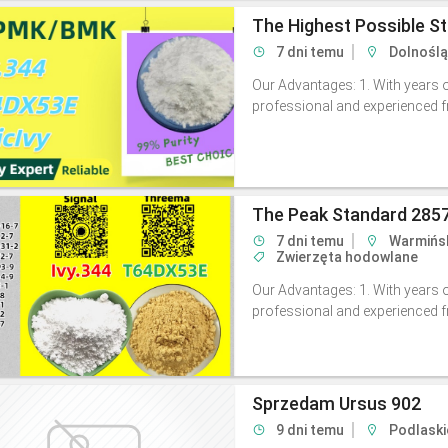
The Highest Possible S
7 dni temu
Dolnoślą
Our Advantages: 1. With years o
professional and experienced fre
The Peak Standard 285
7 dni temu
Warmińsk
Zwierzęta hodowlane
Our Advantages: 1. With years o
professional and experienced fre
Sprzedam Ursus 902
9 dni temu
Podlaski