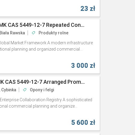
23 zł
Ongoing Assessment BMK CAS 5449-12-7 Repeated Consistently
 Biała Rawska
Produkty rolne
 Global Market Framework A modern infrastructure
ational planning and organized commercial...
3 000 zł
Accelerated Delivery BMK CAS 5449-12-7 Arranged Promptly
, Cybinka
Opony i felgi
Enterprise Collaboration Registry A sophisticated
ional commercial planning and organize...
5 600 zł