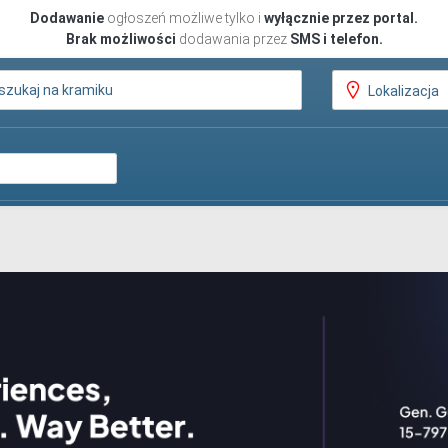
Dodawanie
ogłoszeń możliwe tylko i
wyłącznie przez portal.
Brak możliwości
dodawania przez
SMS i telefon.