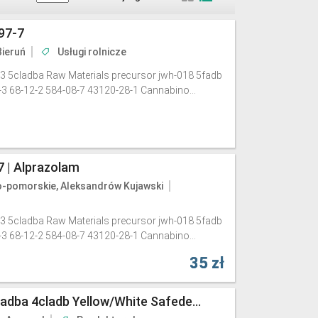
97-7
Bieruń
Usługi rolnicze
3 5cladba Raw Materials precursor jwh-018 5fadb
-3 68-12-2 584-08-7 43120-28-1 Cannabino...
 | Alprazolam
-pomorskie, Aleksandrów Kujawski
3 5cladba Raw Materials precursor jwh-018 5fadb
-3 68-12-2 584-08-7 43120-28-1 Cannabino...
35 zł
5cl-Adb-A 5cl-Adb-A 5cladba 4cladb Yellow/white Safedelivery