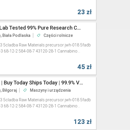
23 zł
Buy 5CL-ADB-A Online | Lab Tested 99% Pure Research Chemical Powder (10g+)
e, Biała Podlaska
Części rolnicze
3 5cladba Raw Materials precursor jwh-018 5fadb
-3 68-12-2 584-08-7 43120-28-1 Cannabino...
45 zł
5CL-ADBA In Stock Now | Buy Today Ships Today | 99.9% Verified
, Biłgoraj
Maszyny i urządzenia
3 5cladba Raw Materials precursor jwh-018 5fadb
-3 68-12-2 584-08-7 43120-28-1 Cannabino...
123 zł