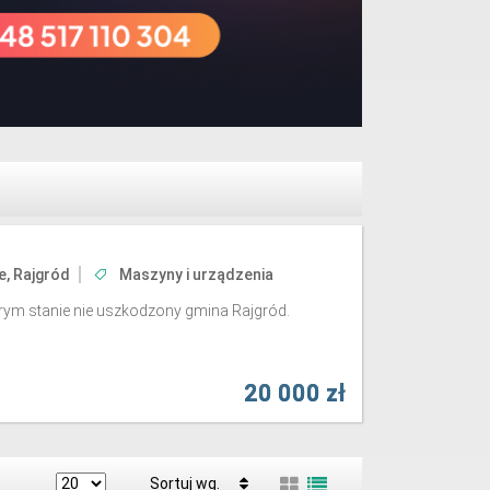
e, Rajgród
Maszyny i urządzenia
ym stanie nie uszkodzony gmina Rajgród.
20 000 zł
Sortuj wg.