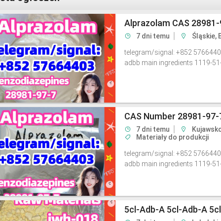
Alprazolam CAS 28981-
7 dni temu
Śląskie, 
telegram/signal: +852 5766440
adbb main ingredients 1119-51
CAS Number 28981-97-7
7 dni temu
Kujawsko
Materiały do produkcji
telegram/signal: +852 5766440
adbb main ingredients 1119-51