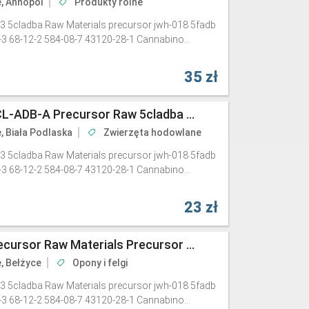
e, Annopol
Produkty rolne
3 5cladba Raw Materials precursor jwh-018 5fadb
-3 68-12-2 584-08-7 43120-28-1 Cannabino...
35 zł
5cladba Raw Material 5CL-ADB-A Precursor Raw 5cladba 5f Adb 4fadb
e, Biała Podlaska
Zwierzęta hodowlane
3 5cladba Raw Materials precursor jwh-018 5fadb
-3 68-12-2 584-08-7 43120-28-1 Cannabino...
23 zł
Cannabinoid 5cladba Precursor Raw Materials Precursor Jwh-018 5fadb Adbb
e, Bełżyce
Opony i felgi
3 5cladba Raw Materials precursor jwh-018 5fadb
-3 68-12-2 584-08-7 43120-28-1 Cannabino...