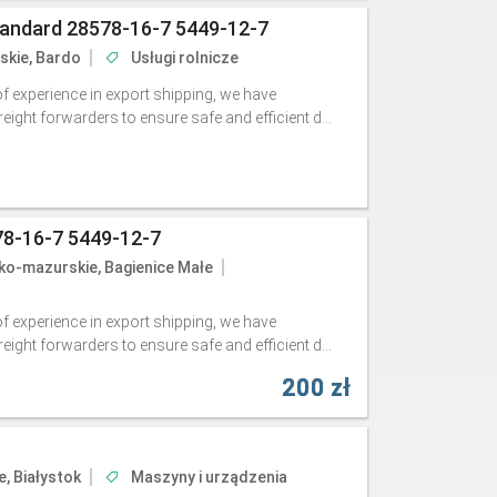
tandard 28578-16-7 5449-12-7
skie, Bardo
Usługi rolnicze
f experience in export shipping, we have
ight forwarders to ensure safe and efficient d...
78-16-7 5449-12-7
o-mazurskie, Bagienice Małe
f experience in export shipping, we have
ight forwarders to ensure safe and efficient d...
200 zł
e, Białystok
Maszyny i urządzenia