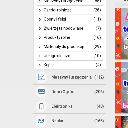
Maszyny i urządzenia
(85)
Części rolnicze
(26)
Opony i felgi
(11)
Zwierzęta hodowlane
(7)
Produkty rolne
(16)
Materiały do produkcji
(29)
Usługi rolnicze
(10)
Kupię
(4)
Maszyny i urządzenia
(112)
Dom i Ogród
(206)
Elektronika
(48)
Nauka
(165)