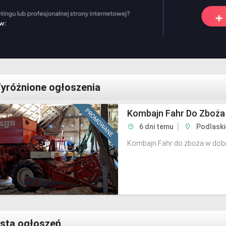
yróżnione ogłoszenia
Kombajn Fahr Do Zboża
6 dni temu
Podlaski
Kombajn Fahr do zboża w dobr
ista ogłoszeń