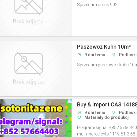
Sprzedam ursus 902
Paszowoz Kuhn 10m³
9 dni temu
Podlaski
Sprzedam paszowoz kuhn 10m³,
Buy & Import CAS:14188
9 dni temu
Podlask
Materiały do produkcji
telegram/signal: +852 5766440
main ingredients 1119-51-3 68-