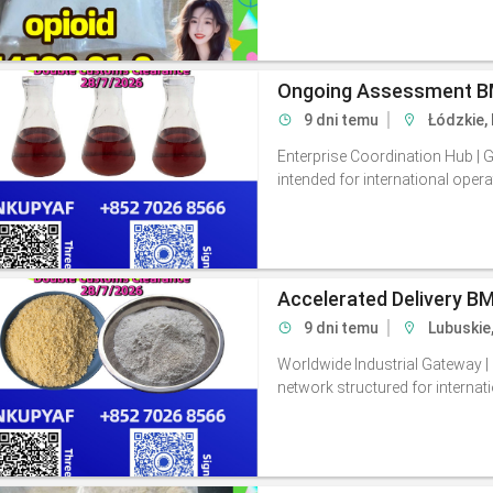
9 dni temu
Łódzkie,
Enterprise Coordination Hub |
intended for international oper
9 dni temu
Lubuskie
Worldwide Industrial Gateway | 
network structured for internat