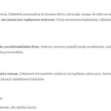
ceny. Dokładnie przeanalizuj otrzymane oferty, zwracając uwagę nie tylko na cen
a nie zawsze jest najlepszym wyborem
. Firmy remontowo-budowlane z dłuższym
e z przedstawicielem firmy
. Podczas rozmowy wyjaśnij swoje oczekiwania, zad
istą pracowników.
dpisz umowę
. Dokument ten powinien zawierać szczegółowy zakres prac, harmon
sytuacji i dodatkowych kosztów.
ą,
kresie, aby obniżyć koszty.