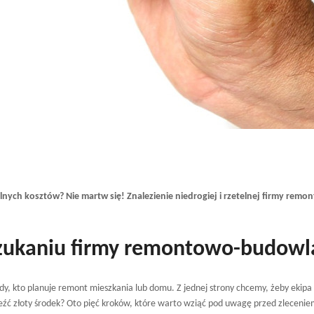
lnych kosztów? Nie martw się! Znalezienie niedrogiej i rzetelnej firmy re
szukaniu firmy remontowo-budowl
dy, kto planuje remont mieszkania lub domu. Z jednej strony chcemy, żeby ekipa b
leźć złoty środek? Oto pięć kroków, które warto wziąć pod uwagę przed zleceniem