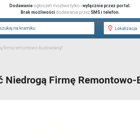
Dodawanie
ogłoszeń możliwe tylko i
wyłącznie przez portal.
Brak możliwości
dodawania przez
SMS i telefon.
ogą firmę remontowo-budowlaną?
źć Niedrogą Firmę Remontowo-