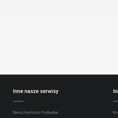
Inne nasze serwisy
I
Nieruchomości Podlaskie
Ko