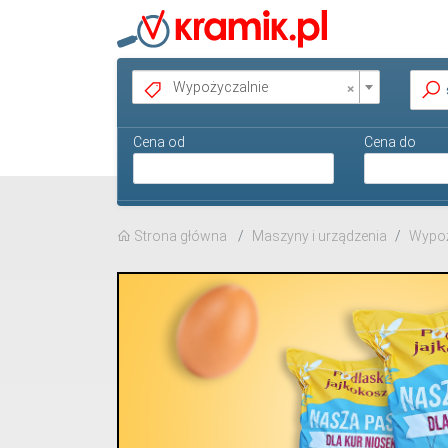
×
Wypożyczalnie
Cena od
Cena do
Strona główna
Maszyny i urządzenia
Wypoż