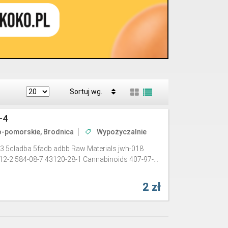
Sortuj wg.
-4
-pomorskie, Brodnica
Wypożyczalnie
3 5cladba 5fadb adbb Raw Materials jwh-018
12-2 584-08-7 43120-28-1 Cannabinoids 407-97-...
2 zł