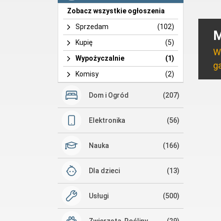
Zobacz wszystkie ogłoszenia
Sprzedam
(102)
M
Kupię
(5)
W
Wypożyczalnie
(1)
ga
Komisy
(2)
Dom i Ogród
(207)
Elektronika
(56)
Nauka
(166)
Dla dzieci
(13)
Usługi
(500)
Zwierzęta, Rośliny
(29)