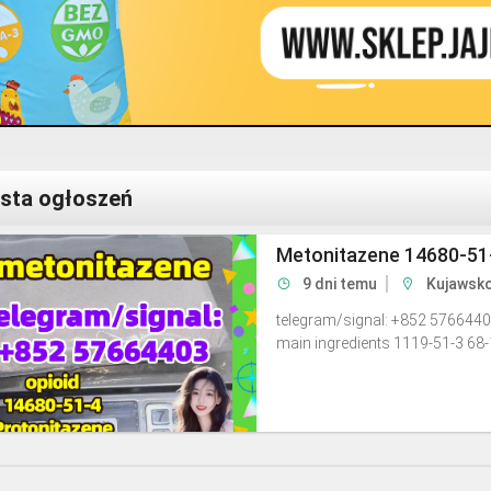
ista ogłoszeń
Metonitazene 14680-51
9 dni temu
Kujawsko
telegram/signal: +852 5766440
main ingredients 1119-51-3 68-